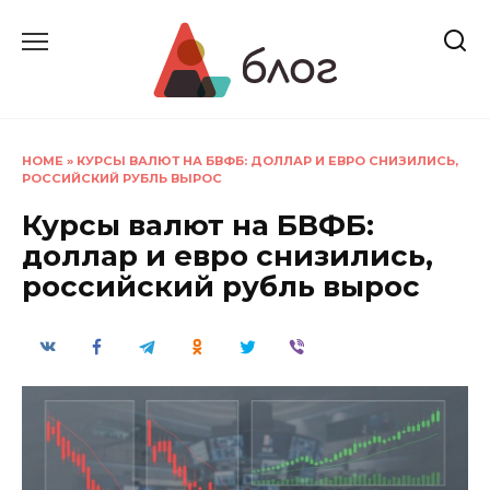
Перейти
к
содержанию
HOME
»
КУРСЫ ВАЛЮТ НА БВФБ: ДОЛЛАР И ЕВРО СНИЗИЛИСЬ,
РОССИЙСКИЙ РУБЛЬ ВЫРОС
Курсы валют на БВФБ:
доллар и евро снизились,
российский рубль вырос